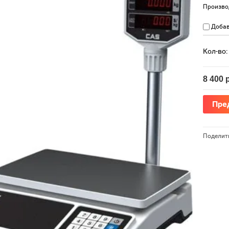
Произво
Добав
Кол-во:
8 400
р
Пре
Поделит