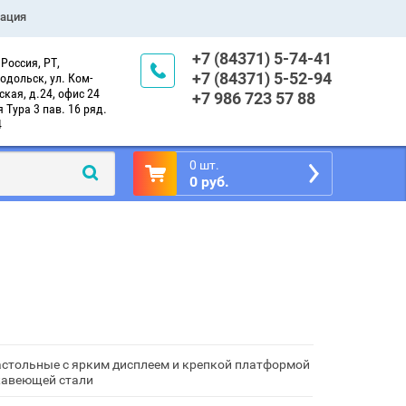
рация
+7 (84371) 5-74-41
Россия, РТ,
+7 (84371) 5-52-94
одольск, ул. Ком-
кая, д.24, офис 24
+7 986 723 57 88
 Тура 3 пав. 16 ряд.
4
0 шт.
0 руб.
астольные с ярким дисплеем и крепкой платформой
жавеющей стали