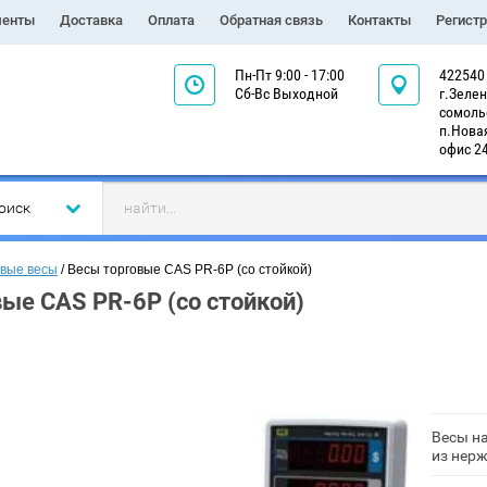
менты
Доставка
Оплата
Обратная связь
Контакты
Регист
Пн-Пт 9:00 - 17:00
422540 
Сб-Вс Выходной
г.Зелен
сомольс
п.Новая
офис 2
оиск
овые весы
 / Весы торговые CAS PR-6P (со стойкой)
ые CAS PR-6P (со стойкой)
Весы н
из нер