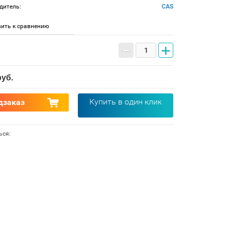
дитель:
CAS
ить к сравнению
−
+
уб.
Купить в один клик
дзаказ
ься: