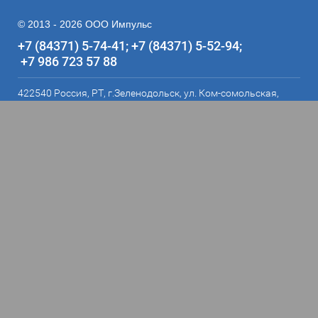
© 2013 - 2026 ООО Импульс
+7 (84371) 5-74-41
+7 (84371) 5-52-94
+7 986 723 57 88
422540 Россия, РТ, г.Зеленодольск, ул. Ком-сомольская,
д.24, офис 24 п.Новая Тура 3 пав. 16 ряд. офис 24
Мы в соц. сетях:
Пользуясь этим сайтом, вы даете согласие на обработку ваших
персональных данных, в соответствии с
Политикой конфиденциальности
.